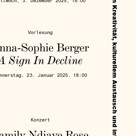
Callie's ist eine gemeinnützige, experimentelle Institution, die sich der Förderung von Kreativität, kulturellem Austausch und interdisziplinärer Zusammenarbeit durch Residencies, Ausstellungen und öffentliche Programme widmet.
ittwoch, 3. Dezember 2025, 18:00
Vorlesung
nna-Sophie Berger
A Sign In Decline
nnerstag, 23. Januar 2025, 18:00
Konzert
amily Ndiaye Rose