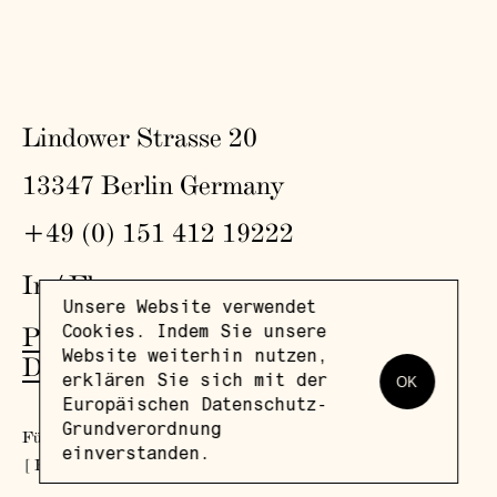
Lindower Strasse 20
13347 Berlin Germany
+49 (0) 151 412 19222
In
/
Fb
Unsere Website verwendet
Presse
,
Besuch
,
Impressum
,
Cookies. Indem Sie unsere
Website weiterhin nutzen,
Datenschutz
erklären Sie sich mit der
OK
Europäischen Datenschutz-
Grundverordnung
Für unseren Newsletter anmelden
einverstanden.