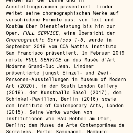
werden auf der Bühne und in
Ausstellungsräumen präsentiert. Linder
weitet seine choreographischen Werke auf
verschiedene Formate aus: von Text und
Kostüm über Dienstleistung bis hin zur
FULL SERVICE
Oper.
, eine Übersicht der
Choreographic Services 1-5
, wurde im
September 2018 vom CCA Wattis Institute
San Francisco präsentiert. Im Februar 2019
FULL SERVICE
reiste
an das Musée d'Art
Moderne Grand-Duc Jean. Lindner
präsentierte jüngst Einzel- und Zwei-
Personen-Ausstellungen im Museum of Modern
Art (2020), in der South London Gallery
(2018), der Kunsthalle Basel (2017), dem
Schinkel-Pavillon, Berlin (2016) sowie
dem Institute of Contemporary Arts, London
(2015). Seine Werke wurden von
Institutionen wie HAU Hebbel am Ufer,
Berlin; dem Museu de Arte Contemporânea de
Serralves, Porto; Kampnagel, Hamburg;